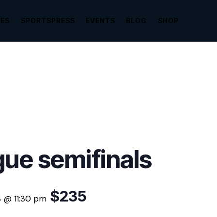
GES
SPORTSPRESS
EVENTS
BLOG
SHOP
ue semifinals
$235
8 @ 11:30 pm