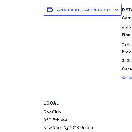
DET
AÑADIR AL CALENDARIO
Comi
Dic 
Final
Ago 
Prec
$235
Cate
Baseb
LOCAL
Sox Club
350 5th Ave
New York
,
NY
10118
United