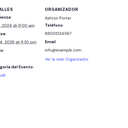
ALLES
ORGANIZADOR
enza:
Ashton Porter
Teléfono
5, 2024 @ 9:00 am
88001234567
iza:
Email
14, 2028 @ 11:30 pm
info@example.com
io:
Ver la web Organizador
goría del Evento:
all