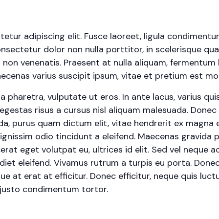
tur adipiscing elit. Fusce laoreet, ligula condimentu
onsectetur dolor non nulla porttitor, in scelerisque qua
 non venenatis. Praesent at nulla aliquam, fermentum 
cenas varius suscipit ipsum, vitae et pretium est moll
haretra, vulputate ut eros. In ante lacus, varius quis fa
egestas risus a cursus nisl aliquam malesuada. Donec s
ada, purus quam dictum elit, vitae hendrerit ex magna e
ignissim odio tincidunt a eleifend. Maecenas gravida 
erat eget volutpat eu, ultrices id elit. Sed vel neque
et eleifend. Vivamus rutrum a turpis eu porta. Donec s
e at erat at efficitur. Donec efficitur, neque quis luctu
 justo condimentum tortor.