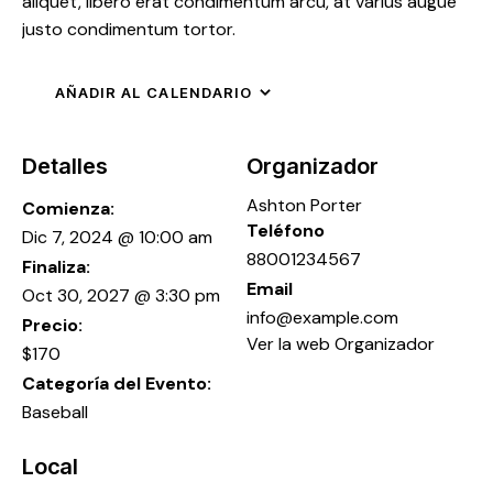
aliquet, libero erat condimentum arcu, at varius augue
justo condimentum tortor.
AÑADIR AL CALENDARIO
Detalles
Organizador
Ashton Porter
Comienza:
Teléfono
Dic 7, 2024 @ 10:00 am
88001234567
Finaliza:
Email
Oct 30, 2027 @ 3:30 pm
info@example.com
Precio:
Ver la web Organizador
$170
Categoría del Evento:
Baseball
Local